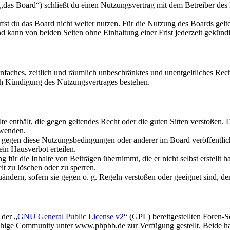
das Board“) schließt du einen Nutzungsvertrag mit dem Betreiber des B
fst du das Board nicht weiter nutzen. Für die Nutzung des Boards gelten
 kann von beiden Seiten ohne Einhaltung einer Frist jederzeit gekünd
 einfaches, zeitlich und räumlich unbeschränktes und unentgeltliches R
ch Kündigung des Nutzungsvertrages bestehen.
alte enthält, die gegen geltendes Recht oder die guten Sitten verstoßen. 
rwenden.
n gegen diese Nutzungsbedingungen oder anderer im Board veröffentli
in Hausverbot erteilen.
für die Inhalte von Beiträgen übernimmt, die er nicht selbst erstellt 
it zu löschen oder zu sperren.
uändern, sofern sie gegen o. g. Regeln verstoßen oder geeignet sind, 
 der „
GNU General Public License v2
“ (GPL) bereitgestellten Foren
hige Community unter www.phpbb.de zur Verfügung gestellt. Beide hab