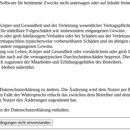
oftware für bestimmte Zwecke nicht untersagen oder auf Inhalte frem
rper und Gesundheit und der Verletzung wesentlicher Vertragspflichten
ch für mittelbare Folgeschäden wie insbesondere entgangenen Gewinn.
em oder grob fahrlässigem Verhalten oder bei Schäden aus der Verletz
i Vertragsschluss typischerweise vorhersehbaren Schäden und im übrigen
besondere entgangenen Gewinn.
ng von Leben, Körper und Gesundheit oder vorsätzlichem oder grob fah
e nach auf die vertragstypischen Durchschnittsschäden begrenzt. Dies
h zugunsten der Mitarbeiter und Erfüllungsgehilfen des Betreibers.
bleiben unberührt.
e Datenschutzerklärung zu ändern. Die Änderung wird dem Nutzer per E-
m Falle des Widerspruchs erlischt das zwischen dem Betreiber und dem 
er Nutzer den Änderungen zugestimmt hat.
n der Datenschutzerklärung enthalten.