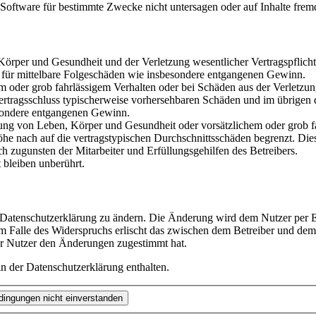
oftware für bestimmte Zwecke nicht untersagen oder auf Inhalte frem
rper und Gesundheit und der Verletzung wesentlicher Vertragspflichten
ch für mittelbare Folgeschäden wie insbesondere entgangenen Gewinn.
em oder grob fahrlässigem Verhalten oder bei Schäden aus der Verletz
i Vertragsschluss typischerweise vorhersehbaren Schäden und im übrigen
besondere entgangenen Gewinn.
ng von Leben, Körper und Gesundheit oder vorsätzlichem oder grob fah
e nach auf die vertragstypischen Durchschnittsschäden begrenzt. Dies
h zugunsten der Mitarbeiter und Erfüllungsgehilfen des Betreibers.
bleiben unberührt.
e Datenschutzerklärung zu ändern. Die Änderung wird dem Nutzer per E-
m Falle des Widerspruchs erlischt das zwischen dem Betreiber und dem 
er Nutzer den Änderungen zugestimmt hat.
n der Datenschutzerklärung enthalten.