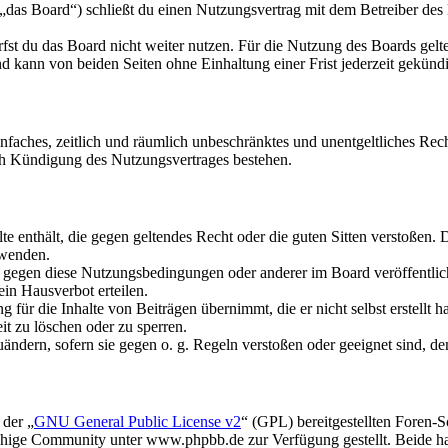
das Board“) schließt du einen Nutzungsvertrag mit dem Betreiber des B
fst du das Board nicht weiter nutzen. Für die Nutzung des Boards gelten
 kann von beiden Seiten ohne Einhaltung einer Frist jederzeit gekünd
 einfaches, zeitlich und räumlich unbeschränktes und unentgeltliches R
ch Kündigung des Nutzungsvertrages bestehen.
alte enthält, die gegen geltendes Recht oder die guten Sitten verstoßen. 
rwenden.
n gegen diese Nutzungsbedingungen oder anderer im Board veröffentli
in Hausverbot erteilen.
für die Inhalte von Beiträgen übernimmt, die er nicht selbst erstellt 
it zu löschen oder zu sperren.
uändern, sofern sie gegen o. g. Regeln verstoßen oder geeignet sind, 
 der „
GNU General Public License v2
“ (GPL) bereitgestellten Foren
hige Community unter www.phpbb.de zur Verfügung gestellt. Beide hab