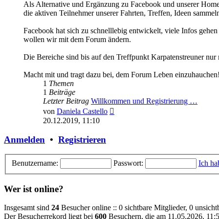
Als Alternative und Ergänzung zu Facebook und unserer Home
die aktiven Teilnehmer unserer Fahrten, Treffen, Ideen sammeln
Facebook hat sich zu schnelllebig entwickelt, viele Infos gehe
wollen wir mit dem Forum ändern.
Die Bereiche sind bis auf den Treffpunkt Karpatenstreuner nur
Macht mit und tragt dazu bei, dem Forum Leben einzuhauchen
1
Themen
1
Beiträge
Letzter Beitrag
Willkommen und Registrierung …
Neuester
von
Daniela Castello
Beitrag
20.12.2019, 11:10
Anmelden
•
Registrieren
Benutzername:
Passwort:
Ich ha
Wer ist online?
Insgesamt sind
24
Besucher online :: 0 sichtbare Mitglieder, 0 unsich
Der Besucherrekord liegt bei
600
Besuchern, die am 11.05.2026, 11:50